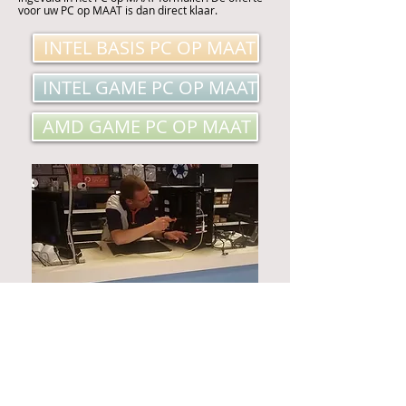
voor uw PC op MAAT is dan direct klaar.
INTEL BASIS PC OP MAAT
INTEL GAME PC OP MAAT
AMD GAME PC OP MAAT
Niet alleen de populariteit van de "gewone" PC-
OP-MAAT is stijgende... ook de GAME PC OP MAAT
stjgt enorm aan populariteit. Tweekers meldt zelfs